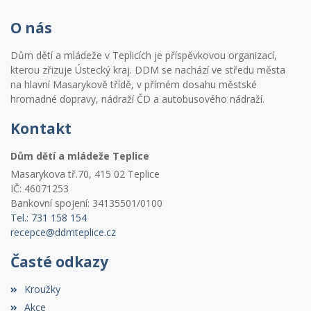
O nás
Dům dětí a mládeže v Teplicích je příspěvkovou organizací,
kterou zřizuje Ústecký kraj. DDM se nachází ve středu města
na hlavní Masarykově třídě, v přímém dosahu městské
hromadné dopravy, nádraží ČD a autobusového nádraží.
Kontakt
Dům dětí a mládeže Teplice
Masarykova tř.70, 415 02 Teplice
IČ: 46071253
Bankovní spojení: 34135501/0100
Tel.: 731 158 154
recepce@ddmteplice.cz
Časté odkazy
Kroužky
Akce