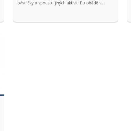
básničky a spoustu jiných aktivit. Po obědě si
povíme pohádku a po náročném programu si
odpočineme v postýlkách. Přihlášky přijímáme s
kopií kartičky pojištěnce.