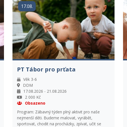
cyklistika. Zahrajeme si celotáborovou hru
17.08.
"Prokletí rozbitých pohádek".
PT Tábor pro prťata
Věk 3-6
DDM
17.08.2026 - 21.08.2026
2 000 Kč
Obsazeno
Program: Zábavný týden plný aktivit pro naše
nejmenší děti. Budeme malovat, vyrábět,
sportovat, chodit na procházky, zpívat, učit se