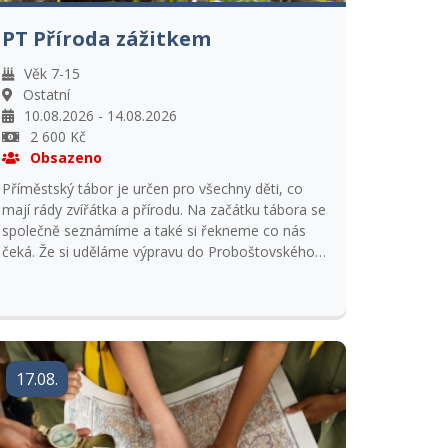
PT Příroda zážitkem
Věk 7-15
Ostatní
10.08.2026 - 14.08.2026
2 600 Kč
Obsazeno
Příměstský tábor je určen pro všechny děti, co
mají rády zvířátka a přírodu. Na začátku tábora se
společně seznámíme a také si řekneme co nás
čeká. Že si uděláme výpravu do Proboštovského
parku, navštívíme Snoezelen v Ústí nad Labem,
pojedeme se podívat do Zoo Chomutov, zajdeme
do Botanické zahrady a na závěr bude výlet na
zříceninu hradu Kostomlaty. Přihlášky přijímáme s
kopií kartičky pojištěnce.
17.08.