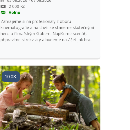
03.08.2026 - 07.08.2026
2 000 Kč
Volno
Zahrajeme si na profesionály z oboru
kinematografie a na chvíli se staneme skutečnými
herci a filmařským štábem. Napíšeme scénář,
připravíme si rekvizity a budeme natáčet jak hraný
film, tak i film dokumentární. Zažijeme spoustu
legrace a dobrodružství. Přihlášky přijímáme s
kopií kartičky pojištěnce.
10.08.