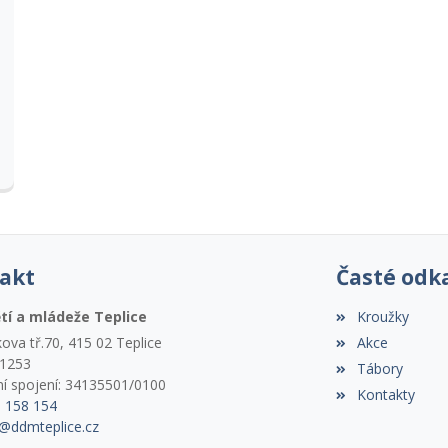
akt
Časté odk
tí a mládeže Teplice
Kroužky
ova tř.70, 415 02 Teplice
Akce
71253
Tábory
í spojení: 34135501/0100
Kontakty
1 158 154
@ddmteplice.cz