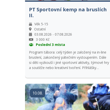
PT Sportovní kemp na bruslích
II.
Věk 5-15
Ostatní
03.08.2026 - 07.08.2026
3 000 Kč
Poslední 3 místa
Program tábora: celý týden je založený na in-line
bruslení, zakončený pátečním vystoupením. Dále
si děti vyzkouší i jiné sportovní aktivity, týmové hry
a soutěže nebo kreativní tvoření. Přihlášky
přijímáme s kopií kartičky pojištěnce.
10.08.