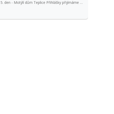
5. den - Motýlí dům Teplice Přihlášky přijímáme s
kopií kartičky pojištěnce.