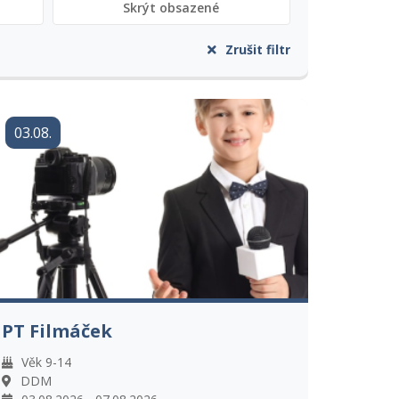
Skrýt obsazené
Zrušit filtr
03.08.
PT Filmáček
Věk 9-14
DDM