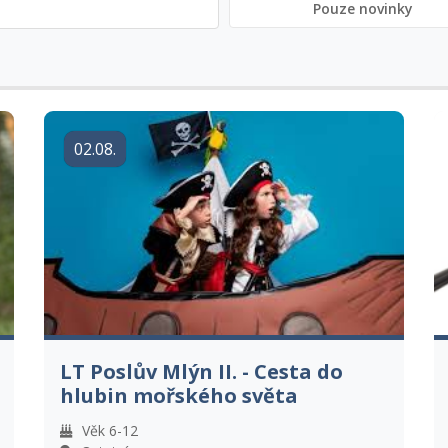
Pouze novinky
02.08.
LT Poslův Mlýn II. - Cesta do
hlubin mořského světa
Věk 6-12