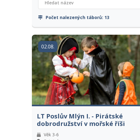
Počet nalezených táborů:
13
02.08.
LT Poslův Mlýn I. - Pirátské
dobrodružství v mořské říši
Věk 3-6