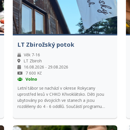
LT Zbirožský potok
Věk 7-16
LT Zbiroh
16.08.2026 - 29.08.2026
7 600 Kč
Volno
Letní tábor se nachází v okrese Rokycany
uprostřed lesů v CHKO Křivoklátsko. Děti jsou
ubytovány po dvojicích ve stanech a jsou
rozděleny do 4 - 6 oddílů. Součástí programu
tábora je také aktivní pomoc při služebních
povinnostech v souladu s řádem tábora a režimu
dne. Doplňkovým a doporučeným programem je