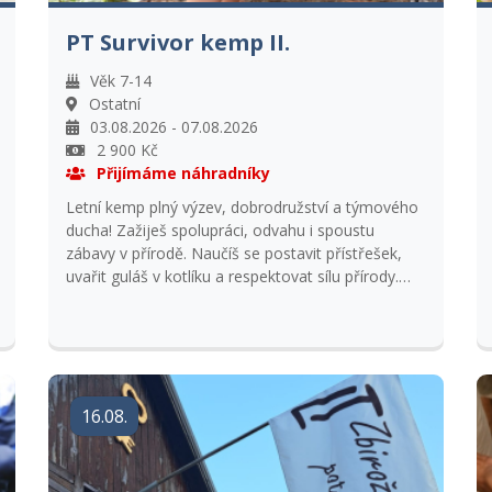
PT Survivor kemp II.
Věk 7-14
Ostatní
03.08.2026 - 07.08.2026
2 900 Kč
Přijímáme náhradníky
Letní kemp plný výzev, dobrodružství a týmového
ducha! Zažiješ spolupráci, odvahu i spoustu
zábavy v přírodě. Naučíš se postavit přístřešek,
uvařit guláš v kotlíku a respektovat sílu přírody.
Přidej se a objev dobrodružství, na které se
nezapomíná. Přihlášky přijímáme s kopií kartičky
pojištěnce.
16.08.