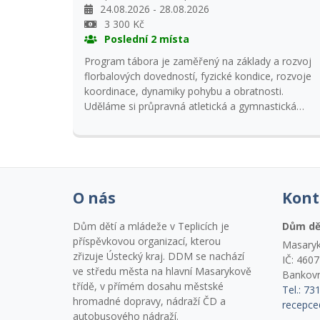
24.08.2026 - 28.08.2026
3 300 Kč
Poslední 2 místa
Program tábora je zaměřený na základy a rozvoj
florbalových dovedností, fyzické kondice, rozvoje
koordinace, dynamiky pohybu a obratnosti.
Uděláme si průpravná atletická a gymnastická
cvičen a jako doplněk budeme mít sportovní a
míčové hry. Každý den si zajdeme zaplavat do
Plavecké haly a nezapomeneme ani na výlet po
okolí. Přihlášky přijímáme s kopií kartičky
pojištěnce.
O nás
Kont
Dům dětí a mládeže v Teplicích je
Dům dě
příspěvkovou organizací, kterou
Masaryk
zřizuje Ústecký kraj. DDM se nachází
IČ: 460
ve středu města na hlavní Masarykově
Bankovn
třídě, v přímém dosahu městské
Tel.: 73
hromadné dopravy, nádraží ČD a
recepce
autobusového nádraží.