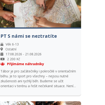
PT S námi se neztratíte
Věk 6-13
Ostatní
17.08.2026 - 21.08.2026
2 200 Kč
Přijímáme náhradníky
Tábor je pro začátečníky i pokročilé v orientačním
běhu. Je to sport pro všechny – nejsou nutné
zkušenosti ani rychlý běh. Budeme se učit
orientaci v terénu a řešit nečekané situace. Není
nutné žádné speciální vybavení. Přihlášky
přijímáme do 7.8.2026. DOLOŽTE KOPII
KARTIČKY POJIŠTĚNCE !