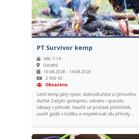
PT Survivor kemp
Věk 7-14
Ostatní
10.08.2026 - 14.08.2026
2 900 Kč
Obsazeno
Letní kemp plný výzev, dobrodružství a týmového
ducha! Zažiješ spolupráci, odvahu i spoustu
zábavy v přírodě. Naučíš se postavit přístřešek,
uvařit guláš v kotlíku a respektovat sílu přírody.
Přidej se a objev dobrodružství, na které se
nezapomíná. Přihlášky přijímáme s kopií kartičky
pojištěnce.