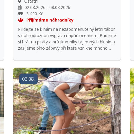
Ostatní
02.08.2026 - 08.08.2026
5 490 Kč
Přijímáme náhradníky
Přidejte se k nám na nezapomenutelný letní tábor
s dobrodružnou výpravu napříč oceánem. Budeme
si hrát na piráty a průzkumníky tajemných hlubin a
zažijeme plno zábavy při které vznikne mnoho
nových přátelství. Náš program je navržen tak,
aby děti zažily pestrou škálu aktivit, které rozvíjejí
jejich dovednosti, kreativitu a týmového ducha.
03.08.