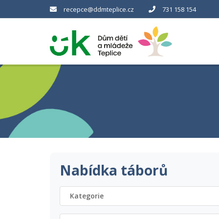
recepce@ddmteplice.cz
731 158 154
Nabídka táborů
Kategorie